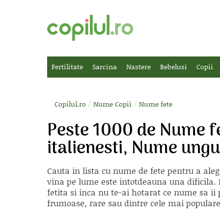
Fertilitate
Sarcina
Nastere
Bebelusi
Copii
/
/
Copilul.ro
Nume Copii
Nume fete
Peste 1000 de Nume f
italienesti, Nume ung
Cauta in lista cu
nume de fete
pentru a aleg
vina pe lume este intotdeauna una dificila. E
fetita si inca nu te-ai hotarat ce nume sa 
frumoase, rare sau dintre cele mai populare, 