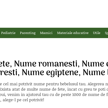
Pediatrie
Parenting
Mamici
Materiale educative
Utile
Sp
ete, Nume romanesti, Nume e
uresti, Nume egiptene, Nume 
e cel mai potrivit nume pentru bebelusul tau. Alegerea
xista atat de multe nume de fete, incat cu greu te poti d
ii pui, venim in ajutorul tau cu de peste 1000 de nume d
alege-l pe cel potrivit!