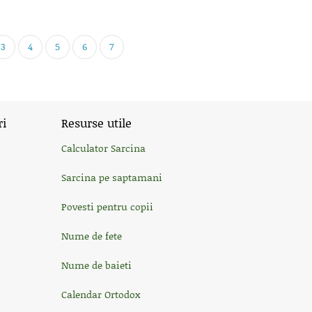
3
4
5
6
7
ri
Resurse utile
Calculator Sarcina
Sarcina pe saptamani
Povesti pentru copii
Nume de fete
Nume de baieti
Calendar Ortodox