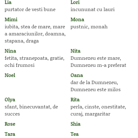
Lia
Lori
purtator de vesti bune
incununat cu lauri
Mimi
Mona
iubita, stea de mare, mare
pustnic, monah
a amaraciunilor, doamna,
stapana, draga
Nina
Nita
fetita, stranepoata, gratie,
Dumnezeu este mare,
ochi frumosi
Dumnezeu m-a preferat
Noel
Oana
dar de la Dumnezeu,
Dumnezeu este milos
Olya
Rita
sfant, binecuvantat, de
perla, cinste, onestitate,
succes
curaj, margaritar
Rose
Shia
Tara
Tea