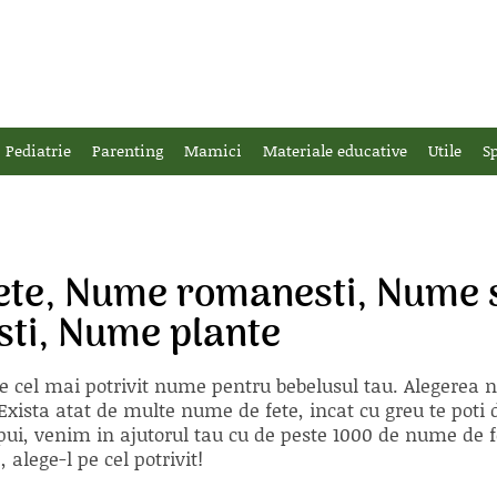
Pediatrie
Parenting
Mamici
Materiale educative
Utile
Sp
ete, Nume romanesti, Nume 
sti, Nume plante
e cel mai potrivit nume pentru bebelusul tau. Alegerea
xista atat de multe nume de fete, incat cu greu te poti d
ii pui, venim in ajutorul tau cu de peste 1000 de nume d
alege-l pe cel potrivit!