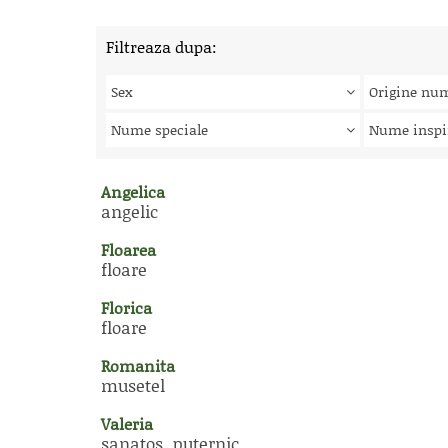
Filtreaza dupa:
Sex
Origine nu
Nume speciale
Nume inspi
Angelica
angelic
Floarea
floare
Florica
floare
Romanita
musetel
Valeria
sanatos, puternic