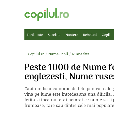
Fertilitate
Sarcina
Nastere
Bebelusi
Copii
/
/
Copilul.ro
Nume Copii
Nume fete
Peste 1000 de Nume f
englezesti, Nume ruse
Cauta in lista cu
nume de fete
pentru a aleg
vina pe lume este intotdeauna una dificila. E
fetita si inca nu te-ai hotarat ce nume sa 
frumoase, rare sau dintre cele mai populare, 