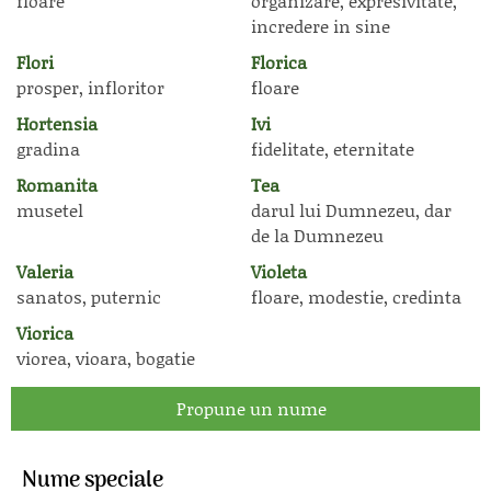
floare
organizare, expresivitate,
incredere in sine
Flori
Florica
prosper, infloritor
floare
Hortensia
Ivi
gradina
fidelitate, eternitate
Romanita
Tea
musetel
darul lui Dumnezeu, dar
de la Dumnezeu
Valeria
Violeta
sanatos, puternic
floare, modestie, credinta
Viorica
viorea, vioara, bogatie
Propune un nume
Nume speciale