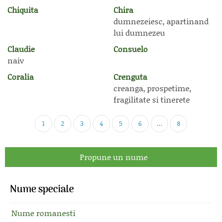
Chiquita
Chira
dumnezeiesc, apartinand
lui dumnezeu
Claudie
Consuelo
naiv
Coralia
Crenguta
creanga, prospetime,
fragilitate si tinerete
1
2
3
4
5
6
...
8
Propune un nume
Nume speciale
Nume romanesti