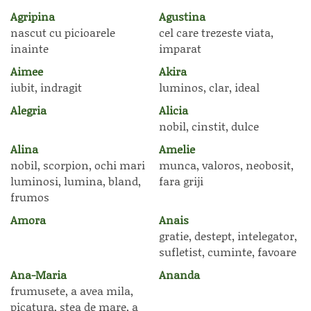
Agripina
Agustina
nascut cu picioarele
cel care trezeste viata,
inainte
imparat
Aimee
Akira
iubit, indragit
luminos, clar, ideal
Alegria
Alicia
nobil, cinstit, dulce
Alina
Amelie
nobil, scorpion, ochi mari
munca, valoros, neobosit,
luminosi, lumina, bland,
fara griji
frumos
Amora
Anais
gratie, destept, intelegator,
sufletist, cuminte, favoare
Ana-Maria
Ananda
frumusete, a avea mila,
picatura, stea de mare, a