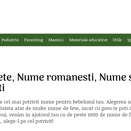
Pediatrie
Parenting
Mamici
Materiale educative
Utile
Sp
ete, Nume romanesti, Nume 
i
e cel mai potrivit nume pentru bebelusul tau. Alegerea
xista atat de multe nume de fete, incat cu greu te poti d
ii pui, venim in ajutorul tau cu de peste 1000 de nume d
alege-l pe cel potrivit!