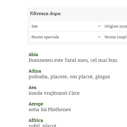
Filtreaza dupa:
Sex
Origine nu
Nume speciale
Nume inspi
Abia
Dumnezeu este Tatal meu, cel mai bun
Adina
podoaba, placere, om placut, gingas
Aea
insula vrajitoarei Circe
Aerope
sotia lui Plisthenes
Affrica
nobil, placut