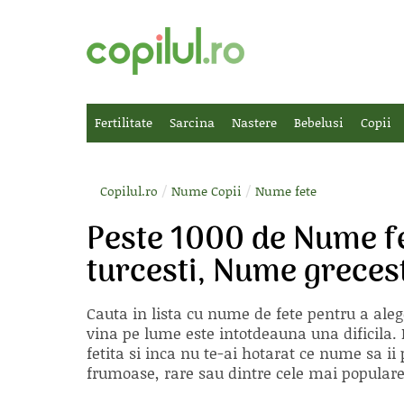
Fertilitate
Sarcina
Nastere
Bebelusi
Copii
/
/
Copilul.ro
Nume Copii
Nume fete
Peste 1000 de Nume f
turcesti, Nume grecest
Cauta in lista cu
nume de fete
pentru a aleg
vina pe lume este intotdeauna una dificila. E
fetita si inca nu te-ai hotarat ce nume sa 
frumoase, rare sau dintre cele mai populare, 