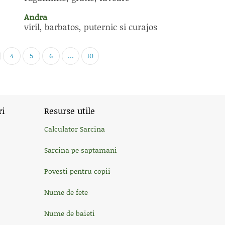
Andra
viril, barbatos, puternic si curajos
4
5
6
...
10
ri
Resurse utile
Calculator Sarcina
Sarcina pe saptamani
Povesti pentru copii
Nume de fete
Nume de baieti