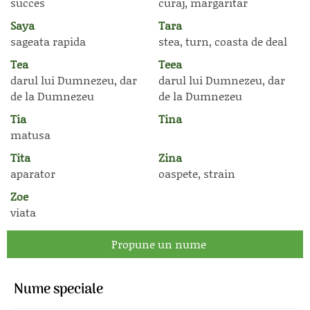
succes
curaj, margaritar
Saya
Tara
sageata rapida
stea, turn, coasta de deal
Tea
Teea
darul lui Dumnezeu, dar
darul lui Dumnezeu, dar
de la Dumnezeu
de la Dumnezeu
Tia
Tina
matusa
Tita
Zina
aparator
oaspete, strain
Zoe
viata
Propune un nume
Nume speciale