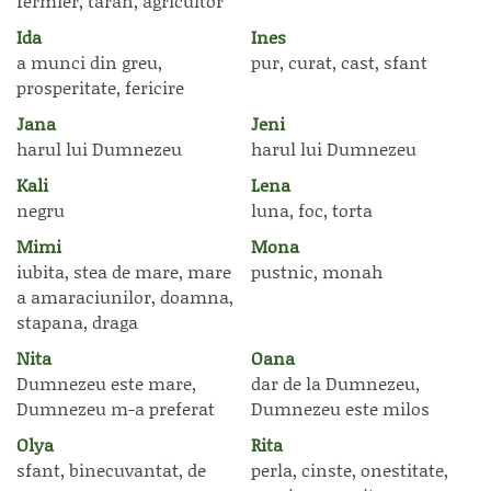
fermier, taran, agricultor
Ida
Ines
a munci din greu,
pur, curat, cast, sfant
prosperitate, fericire
Jana
Jeni
harul lui Dumnezeu
harul lui Dumnezeu
Kali
Lena
negru
luna, foc, torta
Mimi
Mona
iubita, stea de mare, mare
pustnic, monah
a amaraciunilor, doamna,
stapana, draga
Nita
Oana
Dumnezeu este mare,
dar de la Dumnezeu,
Dumnezeu m-a preferat
Dumnezeu este milos
Olya
Rita
sfant, binecuvantat, de
perla, cinste, onestitate,