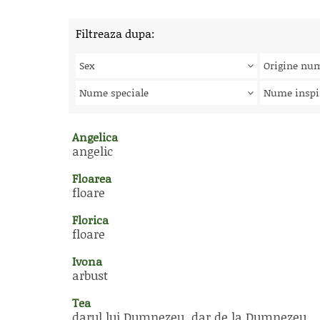
Filtreaza dupa:
Sex
Origine nu
Nume speciale
Nume inspi
Angelica
angelic
Floarea
floare
Florica
floare
Ivona
arbust
Tea
darul lui Dumnezeu, dar de la Dumnezeu