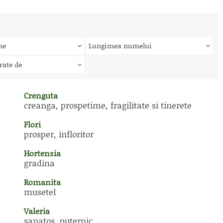
me
Lungimea numelui
rate de
Crenguta
creanga, prospetime, fragilitate si tinerete
Flori
prosper, infloritor
Hortensia
gradina
Romanita
musetel
Valeria
sanatos, puternic