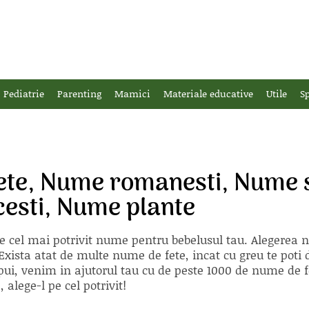
Pediatrie
Parenting
Mamici
Materiale educative
Utile
Sp
ete, Nume romanesti, Nume 
cesti, Nume plante
e cel mai potrivit nume pentru bebelusul tau. Alegerea
xista atat de multe nume de fete, incat cu greu te poti d
ii pui, venim in ajutorul tau cu de peste 1000 de nume d
alege-l pe cel potrivit!