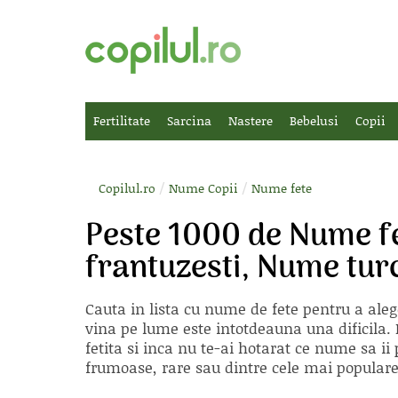
Fertilitate
Sarcina
Nastere
Bebelusi
Copii
/
/
Copilul.ro
Nume Copii
Nume fete
Peste 1000 de Nume f
frantuzesti, Nume tur
Cauta in lista cu
nume de fete
pentru a aleg
vina pe lume este intotdeauna una dificila. E
fetita si inca nu te-ai hotarat ce nume sa 
frumoase, rare sau dintre cele mai populare, 