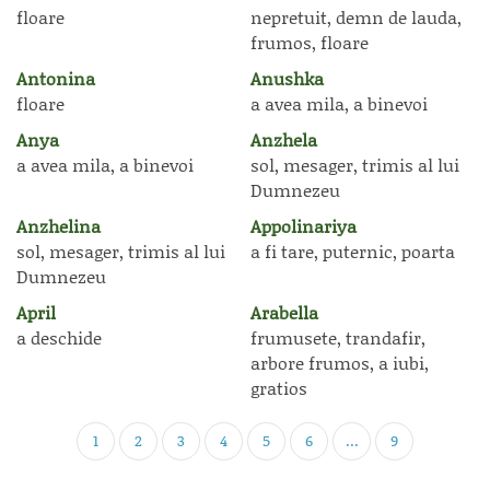
floare
nepretuit, demn de lauda,
frumos, floare
Antonina
Anushka
floare
a avea mila, a binevoi
Anya
Anzhela
a avea mila, a binevoi
sol, mesager, trimis al lui
Dumnezeu
Anzhelina
Appolinariya
sol, mesager, trimis al lui
a fi tare, puternic, poarta
Dumnezeu
April
Arabella
a deschide
frumusete, trandafir,
arbore frumos, a iubi,
gratios
1
2
3
4
5
6
...
9