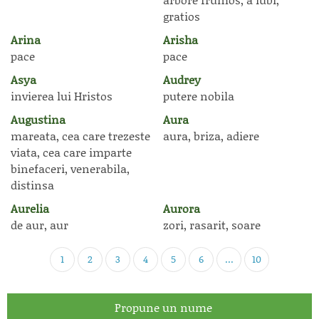
gratios
Arina
Arisha
pace
pace
Asya
Audrey
invierea lui Hristos
putere nobila
Augustina
Aura
mareata, cea care trezeste
aura, briza, adiere
viata, cea care imparte
binefaceri, venerabila,
distinsa
Aurelia
Aurora
de aur, aur
zori, rasarit, soare
1
2
3
4
5
6
...
10
Propune un nume