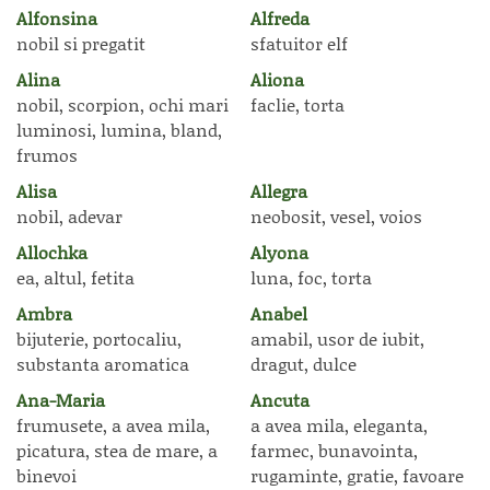
Alfonsina
Alfreda
nobil si pregatit
sfatuitor elf
Alina
Aliona
nobil, scorpion, ochi mari
faclie, torta
luminosi, lumina, bland,
frumos
Alisa
Allegra
nobil, adevar
neobosit, vesel, voios
Allochka
Alyona
ea, altul, fetita
luna, foc, torta
Ambra
Anabel
bijuterie, portocaliu,
amabil, usor de iubit,
substanta aromatica
dragut, dulce
Ana-Maria
Ancuta
frumusete, a avea mila,
a avea mila, eleganta,
picatura, stea de mare, a
farmec, bunavointa,
binevoi
rugaminte, gratie, favoare