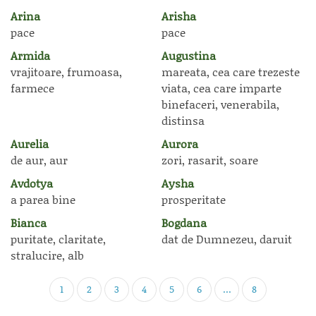
Arina
Arisha
pace
pace
Armida
Augustina
vrajitoare, frumoasa,
mareata, cea care trezeste
farmece
viata, cea care imparte
binefaceri, venerabila,
distinsa
Aurelia
Aurora
de aur, aur
zori, rasarit, soare
Avdotya
Aysha
a parea bine
prosperitate
Bianca
Bogdana
puritate, claritate,
dat de Dumnezeu, daruit
stralucire, alb
1
2
3
4
5
6
...
8