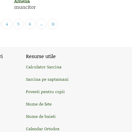
Amelia
muncitor
4
5
6
...
11
ri
Resurse utile
Calculator Sarcina
Sarcina pe saptamani
Povesti pentru copii
Nume de fete
Nume de baieti
Calendar Ortodox