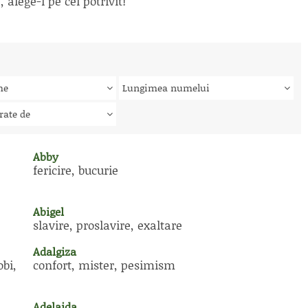
alege-l pe cel potrivit!
me
Lungimea numelui
rate de
Abby
fericire, bucurie
Abigel
slavire, proslavire, exaltare
Adalgiza
obi,
confort, mister, pesimism
Adelaida