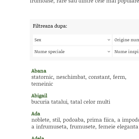
frumoase, rare sau dintre cele mai populare, 
Filtreaza dupa:
Sex
Origine nu
Nume speciale
Nume inspi
Abana
statornic, neschimbat, constant, ferm,
temeinic
Abigail
bucuria tatalui, tatal celor multi
Ada
noblete, stil, podoaba, prima fiica, a impod
a infrumuseta, frumusete, femeie eleganta
Adela