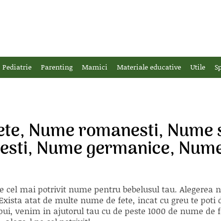
Pediatrie
Parenting
Mamici
Materiale educative
Utile
Sp
ete, Nume romanesti, Nume 
enesti, Nume germanice, Num
e cel mai potrivit nume pentru bebelusul tau. Alegerea
xista atat de multe nume de fete, incat cu greu te poti d
ii pui, venim in ajutorul tau cu de peste 1000 de nume d