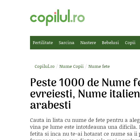
Fertilitate
Sarcina
Nastere
Bebelusi
Copii
/
/
Copilul.ro
Nume Copii
Nume fete
Peste 1000 de Nume f
evreiesti, Nume itali
arabesti
Cauta in lista cu
nume de fete
pentru a aleg
vina pe lume este intotdeauna una dificila. E
fetita si inca nu te-ai hotarat ce nume sa 