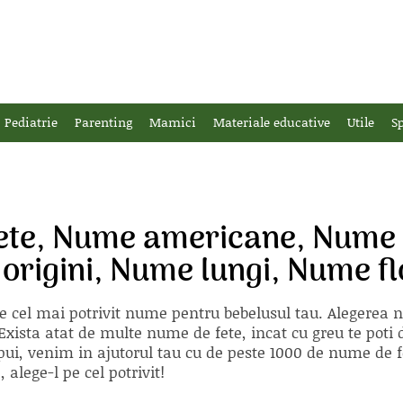
Pediatrie
Parenting
Mamici
Materiale educative
Utile
Sp
ete, Nume americane, Nume
 origini, Nume lungi, Nume fl
e cel mai potrivit nume pentru bebelusul tau. Alegerea
xista atat de multe nume de fete, incat cu greu te poti d
ii pui, venim in ajutorul tau cu de peste 1000 de nume d
alege-l pe cel potrivit!