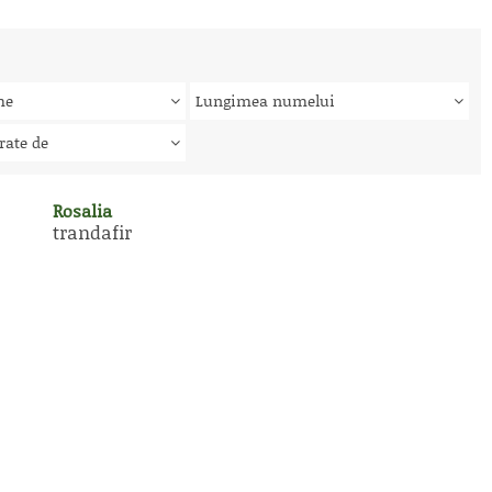
me
Lungimea numelui
rate de
Rosalia
trandafir