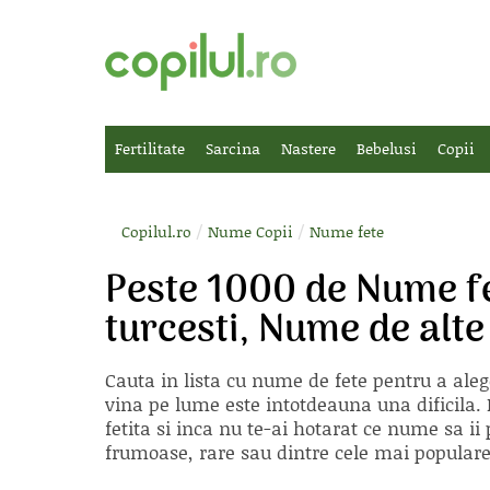
Fertilitate
Sarcina
Nastere
Bebelusi
Copii
/
/
Copilul.ro
Nume Copii
Nume fete
Peste 1000 de Nume f
turcesti, Nume de alte
Cauta in lista cu
nume de fete
pentru a aleg
vina pe lume este intotdeauna una dificila. E
fetita si inca nu te-ai hotarat ce nume sa 
frumoase, rare sau dintre cele mai populare, 