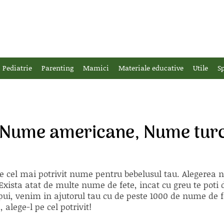
Pediatrie
Parenting
Mamici
Materiale educative
Utile
Sp
 Nume americane, Nume turc
e cel mai potrivit nume pentru bebelusul tau. Alegerea
xista atat de multe nume de fete, incat cu greu te poti d
ii pui, venim in ajutorul tau cu de peste 1000 de nume d
alege-l pe cel potrivit!