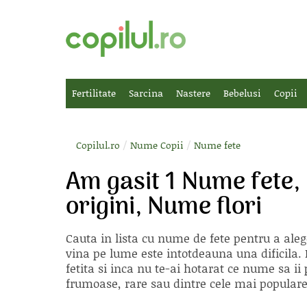
Fertilitate
Sarcina
Nastere
Bebelusi
Copii
/
/
Copilul.ro
Nume Copii
Nume fete
Am gasit 1 Nume fete,
origini, Nume flori
Cauta in lista cu
nume de fete
pentru a aleg
vina pe lume este intotdeauna una dificila. E
fetita si inca nu te-ai hotarat ce nume sa 
frumoase, rare sau dintre cele mai populare, 