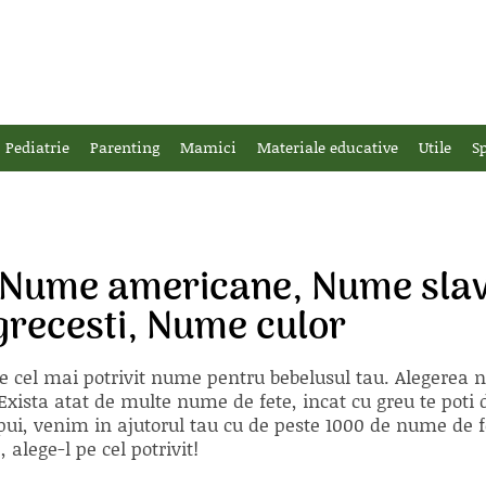
Pediatrie
Parenting
Mamici
Materiale educative
Utile
Sp
, Nume americane, Nume slav
grecesti, Nume culor
e cel mai potrivit nume pentru bebelusul tau. Alegerea
xista atat de multe nume de fete, incat cu greu te poti d
ii pui, venim in ajutorul tau cu de peste 1000 de nume d
alege-l pe cel potrivit!