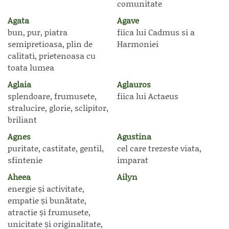
comunitate
Agata
Agave
bun, pur, piatra
fiica lui Cadmus si a
semipretioasa, plin de
Harmoniei
calitati, prietenoasa cu
toata lumea
Aglaia
Aglauros
splendoare, frumusete,
fiica lui Actaeus
stralucire, glorie, sclipitor,
briliant
Agnes
Agustina
puritate, castitate, gentil,
cel care trezeste viata,
sfintenie
imparat
Aheea
Ailyn
energie și activitate,
empatie și bunătate,
atractie și frumusete,
unicitate și originalitate,