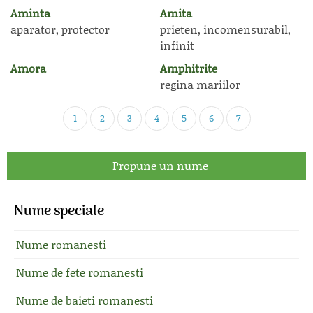
Aminta
Amita
aparator, protector
prieten, incomensurabil,
infinit
Amora
Amphitrite
regina mariilor
1
2
3
4
5
6
7
Propune un nume
Nume speciale
Nume romanesti
Nume de fete romanesti
Nume de baieti romanesti