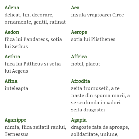
Adena
Aea
delicat, fin, decorare,
insula vrajitoarei Circe
ornamente, gentil, rafinat
Aedon
Aerope
fiica lui Pandareos, sotia
sotia lui Plisthenes
lui Zethus
Aethra
Affrica
fiica lui Pittheus si sotia
nobil, placut
lui Aegeus
Afina
Afrodita
inteleapta
zeita frumusetii, a te
naste din spuma marii, a
se scufunda in valuri,
zeita dragostei
Aganippe
Agapia
nimfa, fiica zeitatii raului,
dragoste fata de aproape,
Ternessus
solidaritate, uniune,