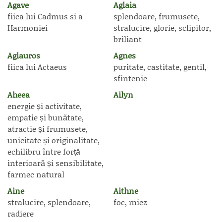
Agave
Aglaia
fiica lui Cadmus si a
splendoare, frumusete,
Harmoniei
stralucire, glorie, sclipitor,
briliant
Aglauros
Agnes
fiica lui Actaeus
puritate, castitate, gentil,
sfintenie
Aheea
Ailyn
energie și activitate,
empatie și bunătate,
atractie și frumusete,
unicitate și originalitate,
echilibru între forță
interioară și sensibilitate,
farmec natural
Aine
Aithne
stralucire, splendoare,
foc, miez
radiere