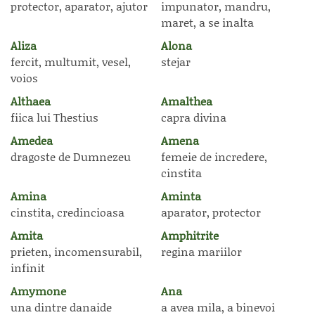
protector, aparator, ajutor
impunator, mandru,
maret, a se inalta
Aliza
Alona
fercit, multumit, vesel,
stejar
voios
Althaea
Amalthea
fiica lui Thestius
capra divina
Amedea
Amena
dragoste de Dumnezeu
femeie de incredere,
cinstita
Amina
Aminta
cinstita, credincioasa
aparator, protector
Amita
Amphitrite
prieten, incomensurabil,
regina mariilor
infinit
Amymone
Ana
una dintre danaide
a avea mila, a binevoi