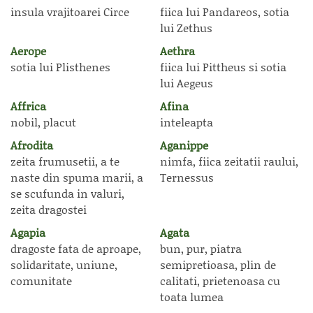
insula vrajitoarei Circe
fiica lui Pandareos, sotia
lui Zethus
Aerope
Aethra
sotia lui Plisthenes
fiica lui Pittheus si sotia
lui Aegeus
Affrica
Afina
nobil, placut
inteleapta
Afrodita
Aganippe
zeita frumusetii, a te
nimfa, fiica zeitatii raului,
naste din spuma marii, a
Ternessus
se scufunda in valuri,
zeita dragostei
Agapia
Agata
dragoste fata de aproape,
bun, pur, piatra
solidaritate, uniune,
semipretioasa, plin de
comunitate
calitati, prietenoasa cu
toata lumea