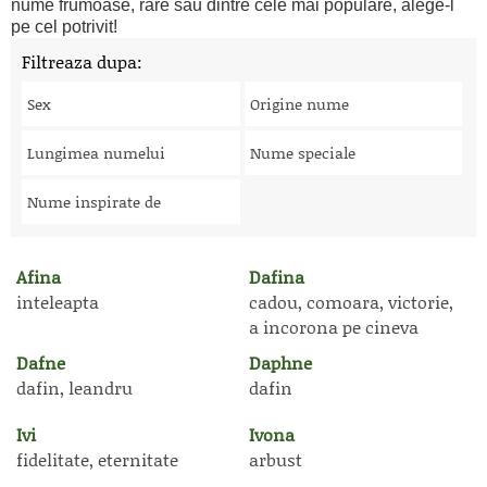
nume frumoase, rare sau dintre cele mai populare, alege-l
pe cel potrivit!
Filtreaza dupa:
Sex
Origine nume
Lungimea numelui
Nume speciale
Nume inspirate de
Afina
Dafina
inteleapta
cadou, comoara, victorie,
a incorona pe cineva
Dafne
Daphne
dafin, leandru
dafin
Ivi
Ivona
fidelitate, eternitate
arbust