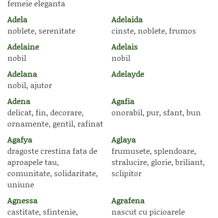
femeie eleganta
Adela
Adelaida
noblete, serenitate
cinste, noblete, frumos
Adelaine
Adelais
nobil
nobil
Adelana
Adelayde
nobil, ajutor
Adena
Agafia
delicat, fin, decorare,
onorabil, pur, sfant, bun
ornamente, gentil, rafinat
Agafya
Aglaya
dragoste crestina fata de
frumusete, splendoare,
aproapele tau,
stralucire, glorie, briliant,
comunitate, solidaritate,
sclipitor
uniune
Agnessa
Agrafena
castitate, sfintenie,
nascut cu picioarele