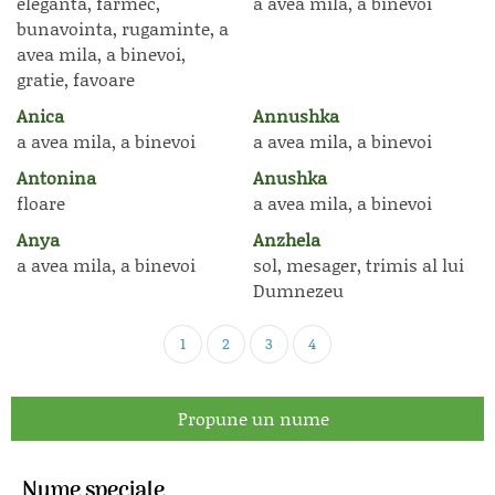
eleganta, farmec,
a avea mila, a binevoi
bunavointa, rugaminte, a
avea mila, a binevoi,
gratie, favoare
Anica
Annushka
a avea mila, a binevoi
a avea mila, a binevoi
Antonina
Anushka
floare
a avea mila, a binevoi
Anya
Anzhela
a avea mila, a binevoi
sol, mesager, trimis al lui
Dumnezeu
1
2
3
4
Propune un nume
Nume speciale