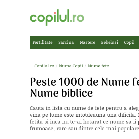
Fertilitate
Sarcina
Nastere
Bebelusi
Copii
/
/
Copilul.ro
Nume Copii
Nume fete
Peste 1000 de Nume fe
Nume biblice
Cauta in lista cu
nume de fete
pentru a aleg
vina pe lume este intotdeauna una dificila. E
fetita si inca nu te-ai hotarat ce nume sa 
frumoase, rare sau dintre cele mai populare, 