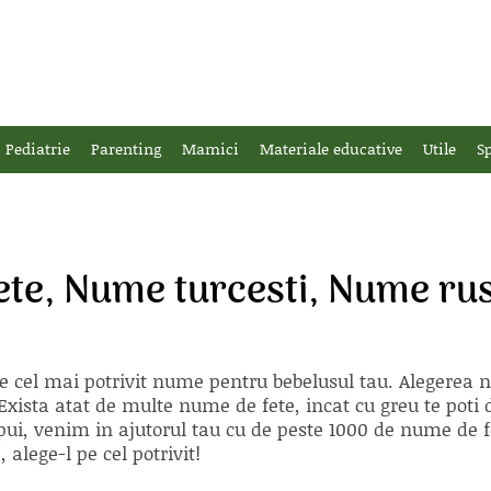
Pediatrie
Parenting
Mamici
Materiale educative
Utile
Sp
te, Nume turcesti, Nume rus
e cel mai potrivit nume pentru bebelusul tau. Alegerea
xista atat de multe nume de fete, incat cu greu te poti d
ii pui, venim in ajutorul tau cu de peste 1000 de nume d
alege-l pe cel potrivit!