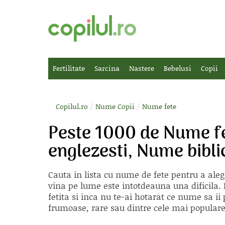
Fertilitate
Sarcina
Nastere
Bebelusi
Copii
/
/
Copilul.ro
Nume Copii
Nume fete
Peste 1000 de Nume fe
englezesti, Nume bibli
Cauta in lista cu
nume de fete
pentru a aleg
vina pe lume este intotdeauna una dificila. E
fetita si inca nu te-ai hotarat ce nume sa 
frumoase, rare sau dintre cele mai populare, 