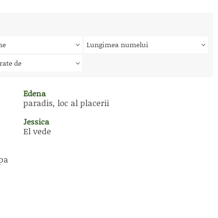
me
Lungimea numelui
rate de
Edena
paradis, loc al placerii
Jessica
El vede
apa