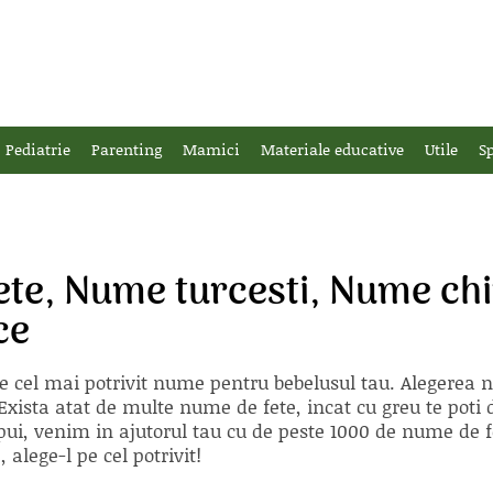
Pediatrie
Parenting
Mamici
Materiale educative
Utile
Sp
te, Nume turcesti, Nume ch
ce
e cel mai potrivit nume pentru bebelusul tau. Alegerea
xista atat de multe nume de fete, incat cu greu te poti d
ii pui, venim in ajutorul tau cu de peste 1000 de nume d
alege-l pe cel potrivit!