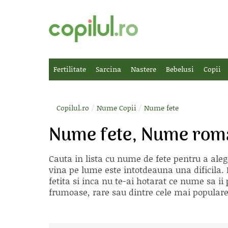
Fertilitate
Sarcina
Nastere
Bebelusi
Copii
/
/
Copilul.ro
Nume Copii
Nume fete
Nume fete, Nume roman
Cauta in lista cu
nume de fete
pentru a aleg
vina pe lume este intotdeauna una dificila. E
fetita si inca nu te-ai hotarat ce nume sa 
frumoase, rare sau dintre cele mai populare, 