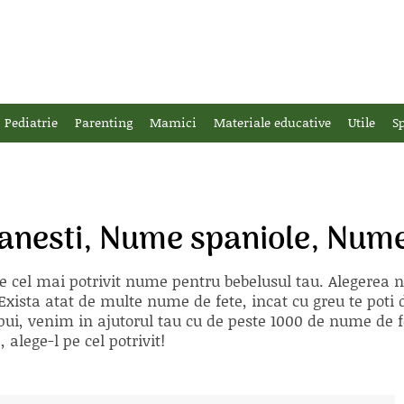
Pediatrie
Parenting
Mamici
Materiale educative
Utile
Sp
esti, Nume spaniole, Nume 
e cel mai potrivit nume pentru bebelusul tau. Alegerea
xista atat de multe nume de fete, incat cu greu te poti d
ii pui, venim in ajutorul tau cu de peste 1000 de nume d
alege-l pe cel potrivit!