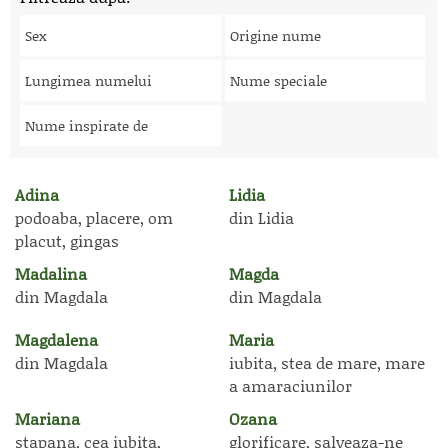
Sex
Origine nume
Lungimea numelui
Nume speciale
Nume inspirate de
Adina
Lidia
podoaba, placere, om
din Lidia
placut, gingas
Madalina
Magda
din Magdala
din Magdala
Magdalena
Maria
din Magdala
iubita, stea de mare, mare
a amaraciunilor
Mariana
Ozana
stapana, cea iubita,
glorificare, salveaza-ne