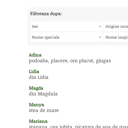
Filtreaza dupa:
Sex
Origine nu
Nume speciale
Nume inspi
Adina
podoaba, placere, om placut, gingas
Lidia
din Lidia
Magda
din Magdala
Manya
stea de mare
Mariana
stapana, cea iubita, picatura de apa de ma