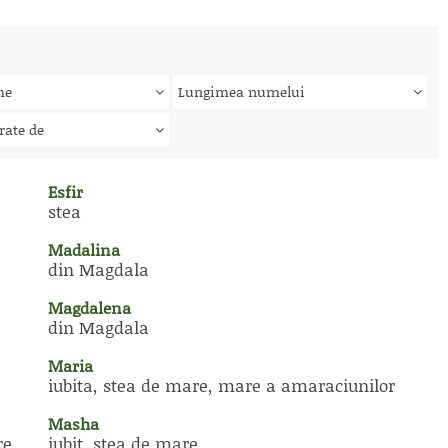
me
Lungimea numelui
rate de
Esfir
stea
Madalina
din Magdala
Magdalena
din Magdala
Maria
iubita, stea de mare, mare a amaraciunilor
Masha
re,
iubit, stea de mare