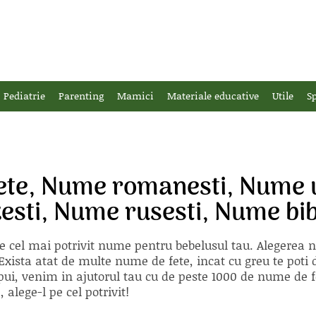
Pediatrie
Parenting
Mamici
Materiale educative
Utile
Sp
ete, Nume romanesti, Nume 
esti, Nume rusesti, Nume bib
e cel mai potrivit nume pentru bebelusul tau. Alegerea
xista atat de multe nume de fete, incat cu greu te poti d
ii pui, venim in ajutorul tau cu de peste 1000 de nume d
alege-l pe cel potrivit!