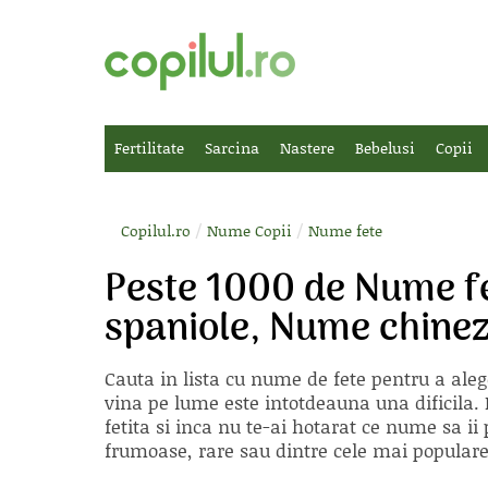
Fertilitate
Sarcina
Nastere
Bebelusi
Copii
/
/
Copilul.ro
Nume Copii
Nume fete
Peste 1000 de Nume f
spaniole, Nume chinez
Cauta in lista cu
nume de fete
pentru a aleg
vina pe lume este intotdeauna una dificila. E
fetita si inca nu te-ai hotarat ce nume sa 
frumoase, rare sau dintre cele mai populare, 