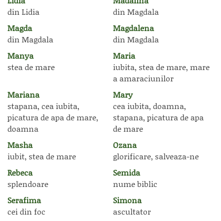
Lidia
Madalina
din Lidia
din Magdala
Magda
Magdalena
din Magdala
din Magdala
Manya
Maria
stea de mare
iubita, stea de mare, mare
a amaraciunilor
Mariana
Mary
stapana, cea iubita,
cea iubita, doamna,
picatura de apa de mare,
stapana, picatura de apa
doamna
de mare
Masha
Ozana
iubit, stea de mare
glorificare, salveaza-ne
Rebeca
Semida
splendoare
nume biblic
Serafima
Simona
cei din foc
ascultator