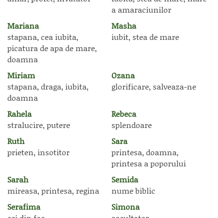
a amaraciunilor
Mariana
Masha
stapana, cea iubita,
iubit, stea de mare
picatura de apa de mare,
doamna
Miriam
Ozana
stapana, draga, iubita,
glorificare, salveaza-ne
doamna
Rahela
Rebeca
stralucire, putere
splendoare
Ruth
Sara
prieten, insotitor
printesa, doamna,
printesa a poporului
Sarah
Semida
mireasa, printesa, regina
nume biblic
Serafima
Simona
cei din foc
ascultator