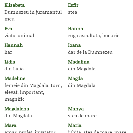
Elisabeta
Esfir
Dumnezeu in juramantul
stea
meu
Eva
Hanna
viata, animal
ruga ascultata, bucurie
Hannah
Ioana
har
dar de la Dumnezeu
Lidia
Madalina
din Lidia
din Magdala
Madeline
Magda
femeie din Magdala, turn,
din Magdala
elevat, important,
magnific
Magdalena
Manya
din Magdala
stea de mare
Mara
Maria
amar, profet, invatator
iubita, stea de mare, mare