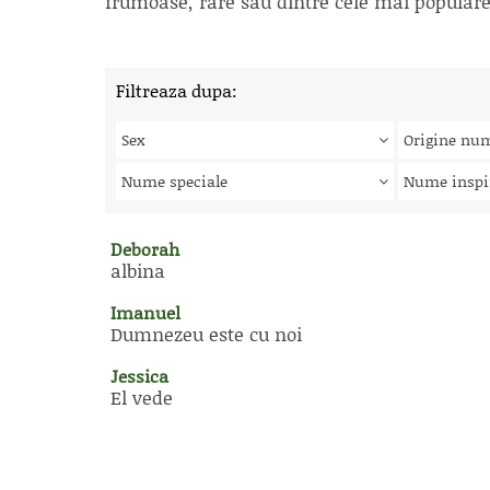
frumoase, rare sau dintre cele mai populare, 
Filtreaza dupa:
Sex
Origine nu
Nume speciale
Nume inspi
Deborah
albina
Imanuel
Dumnezeu este cu noi
Jessica
El vede