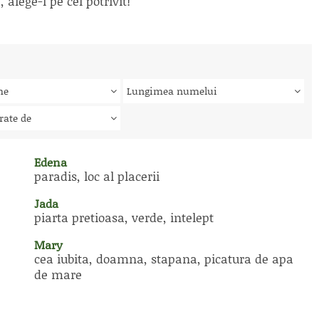
alege-l pe cel potrivit!
me
Lungimea numelui
rate de
Edena
paradis, loc al placerii
Jada
piarta pretioasa, verde, intelept
Mary
cea iubita, doamna, stapana, picatura de apa
de mare