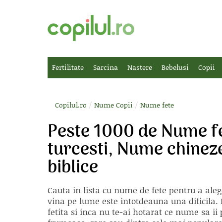
Fertilitate
Sarcina
Nastere
Bebelusi
Copii
/
/
Copilul.ro
Nume Copii
Nume fete
Peste 1000 de Nume f
turcesti, Nume chinez
biblice
Cauta in lista cu
nume de fete
pentru a aleg
vina pe lume este intotdeauna una dificila. E
fetita si inca nu te-ai hotarat ce nume sa 