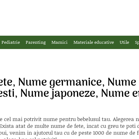
Pediatrie
Parenting
Mamici
Materiale educative
Utile
Sp
ete, Nume germanice, Nume 
esti, Nume japoneze, Nume e
e cel mai potrivit nume pentru bebelusul tau. Alegerea
xista atat de multe nume de fete, incat cu greu te poti d
ii pui, venim in ajutorul tau cu de peste 1000 de nume d