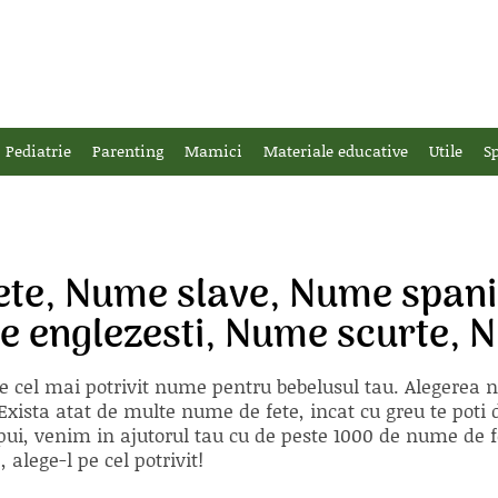
Pediatrie
Parenting
Mamici
Materiale educative
Utile
Sp
te, Nume slave, Nume spanio
 englezesti, Nume scurte, N
e cel mai potrivit nume pentru bebelusul tau. Alegerea
xista atat de multe nume de fete, incat cu greu te poti d
ii pui, venim in ajutorul tau cu de peste 1000 de nume d
alege-l pe cel potrivit!