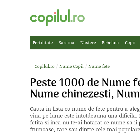
Fertilitate
Sarcina
Nastere
Bebelusi
Copii
/
/
Copilul.ro
Nume Copii
Nume fete
Peste 1000 de Nume fe
Nume chinezesti, Nume
Cauta in lista cu
nume de fete
pentru a aleg
vina pe lume este intotdeauna una dificila. E
fetita si inca nu te-ai hotarat ce nume sa 
frumoase, rare sau dintre cele mai populare, 