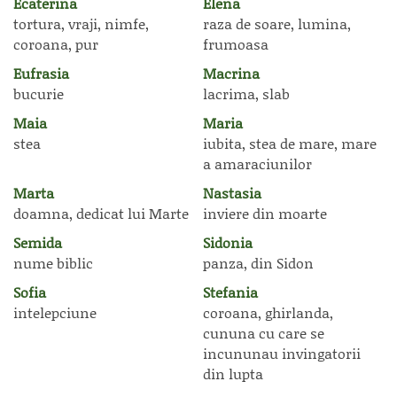
Ecaterina
Elena
tortura, vraji, nimfe,
raza de soare, lumina,
coroana, pur
frumoasa
Eufrasia
Macrina
bucurie
lacrima, slab
Maia
Maria
stea
iubita, stea de mare, mare
a amaraciunilor
Marta
Nastasia
doamna, dedicat lui Marte
inviere din moarte
Semida
Sidonia
nume biblic
panza, din Sidon
Sofia
Stefania
intelepciune
coroana, ghirlanda,
cununa cu care se
incununau invingatorii
din lupta