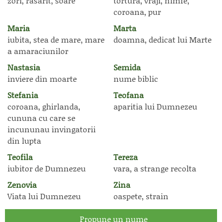
zori, rasarit, soare
tortura, vraji, nimfe,
coroana, pur
Maria
Marta
iubita, stea de mare, mare
doamna, dedicat lui Marte
a amaraciunilor
Nastasia
Semida
inviere din moarte
nume biblic
Stefania
Teofana
coroana, ghirlanda,
aparitia lui Dumnezeu
cununa cu care se
incununau invingatorii
din lupta
Teofila
Tereza
iubitor de Dumnezeu
vara, a strange recolta
Zenovia
Zina
Viata lui Dumnezeu
oaspete, strain
Propune un nume