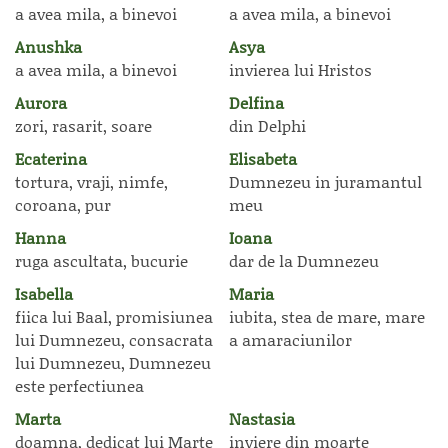
a avea mila, a binevoi
a avea mila, a binevoi
Anushka
Asya
a avea mila, a binevoi
invierea lui Hristos
Aurora
Delfina
zori, rasarit, soare
din Delphi
Ecaterina
Elisabeta
tortura, vraji, nimfe,
Dumnezeu in juramantul
coroana, pur
meu
Hanna
Ioana
ruga ascultata, bucurie
dar de la Dumnezeu
Isabella
Maria
fiica lui Baal, promisiunea
iubita, stea de mare, mare
lui Dumnezeu, consacrata
a amaraciunilor
lui Dumnezeu, Dumnezeu
este perfectiunea
Marta
Nastasia
doamna, dedicat lui Marte
inviere din moarte