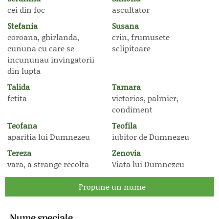
cei din foc
ascultator
Stefania
Susana
coroana, ghirlanda,
crin, frumusete
cununa cu care se
sclipitoare
incununau invingatorii
din lupta
Talida
Tamara
fetita
victorios, palmier,
condiment
Teofana
Teofila
aparitia lui Dumnezeu
iubitor de Dumnezeu
Tereza
Zenovia
vara, a strange recolta
Viata lui Dumnezeu
Propune un nume