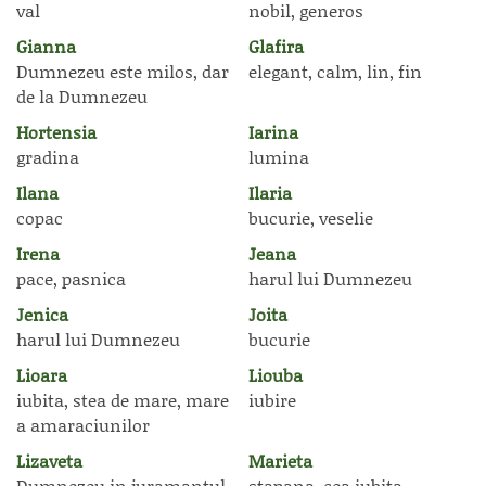
val
nobil, generos
Gianna
Glafira
Dumnezeu este milos, dar
elegant, calm, lin, fin
de la Dumnezeu
Hortensia
Iarina
gradina
lumina
Ilana
Ilaria
copac
bucurie, veselie
Irena
Jeana
pace, pasnica
harul lui Dumnezeu
Jenica
Joita
harul lui Dumnezeu
bucurie
Lioara
Liouba
iubita, stea de mare, mare
iubire
a amaraciunilor
Lizaveta
Marieta
Dumnezeu in juramantul
stapana, cea iubita,