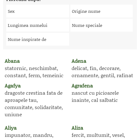
Sex
Origine nume
Lungimea numelui
Nume speciale
Nume inspirate de
Abana
Adena
statornic, neschimbat,
delicat, fin, decorare,
constant, ferm, temeinic
ornamente, gentil, rafinat
Agafya
Agrafena
dragoste crestina fata de
nascut cu picioarele
aproapele tau,
inainte, cal salbatic
comunitate, solidaritate,
uniune
Aliya
Aliza
impunator, mandru,
fercit, multumit, vesel,