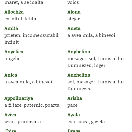
maret, a se inalta
voios
Allochka
Alona
ea, altul, fetita
stejar
Amita
Aneta
prieten, incomensurabil,
a avea mila, a binevoi
infinit
Angelica
Anghelina
angelic
mesager, sol, trimis al lui
Dumnezeu, inger
Anica
Anzhelina
a avea mila, a binevoi
sol, mesager, trimis al lui
Dumnezeu
Appolinariya
Arisha
a fi tare, puternic, poarta
pace
Aviva
Ayala
izvor, primavara
caprioara, gazela
Chira
Draga