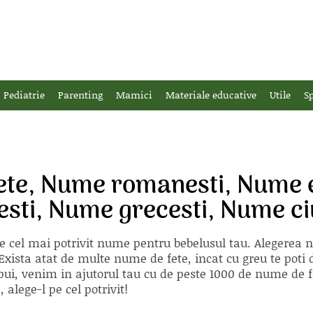
Pediatrie
Parenting
Mamici
Materiale educative
Utile
Sp
ete, Nume romanesti, Nume e
esti, Nume grecesti, Nume c
e cel mai potrivit nume pentru bebelusul tau. Alegerea
xista atat de multe nume de fete, incat cu greu te poti d
ii pui, venim in ajutorul tau cu de peste 1000 de nume d
alege-l pe cel potrivit!