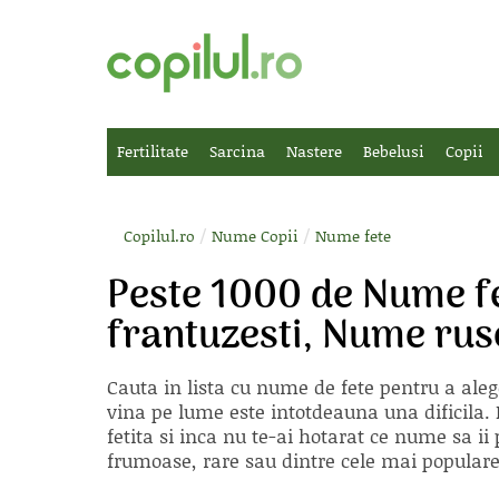
Fertilitate
Sarcina
Nastere
Bebelusi
Copii
/
/
Copilul.ro
Nume Copii
Nume fete
Peste 1000 de Nume f
frantuzesti, Nume rus
Cauta in lista cu
nume de fete
pentru a aleg
vina pe lume este intotdeauna una dificila. E
fetita si inca nu te-ai hotarat ce nume sa 
frumoase, rare sau dintre cele mai populare, 