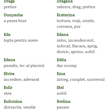
Draga
Dragana
pretios
valoros, drag, pretios
Dunyasha
Ecaterina
a parea bine
tortura, vraji, nimfe,
coroana, pur
Eda
Edana
lupta pentru avere
zelos, incandescent,
infocat, flacara, aprig,
dornic, aprins, nobil
Edena
Edita
paradis, loc al placerii
dar scump
Elvira
Ema
incredere, adevarat
intreg, complet, universal
Esfir
Etel
stea
nobil
Eufrozina
Evelina
distractie, veselie
pasare