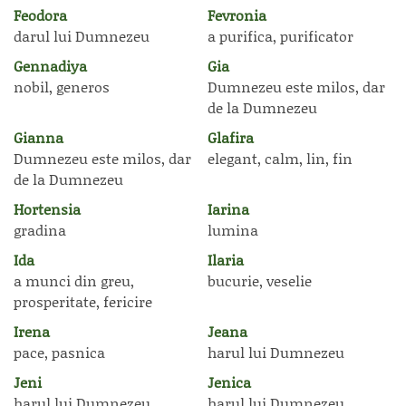
Feodora
Fevronia
darul lui Dumnezeu
a purifica, purificator
Gennadiya
Gia
nobil, generos
Dumnezeu este milos, dar
de la Dumnezeu
Gianna
Glafira
Dumnezeu este milos, dar
elegant, calm, lin, fin
de la Dumnezeu
Hortensia
Iarina
gradina
lumina
Ida
Ilaria
a munci din greu,
bucurie, veselie
prosperitate, fericire
Irena
Jeana
pace, pasnica
harul lui Dumnezeu
Jeni
Jenica
harul lui Dumnezeu
harul lui Dumnezeu