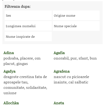
Filtreaza dupa:
Sex
Origine nume
Lungimea numelui
Nume speciale
Nume inspirate de
Adina
Agafia
podoaba, placere, om
onorabil, pur, sfant, bun
placut, gingas
Agafya
Agrafena
dragoste crestina fata de
nascut cu picioarele
aproapele tau,
inainte, cal salbatic
comunitate, solidaritate,
uniune
Allochka
Aneta