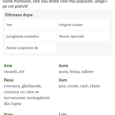
nume frumoase, rare sau dintre cele mai populare, alege-l
pe cel potrivit!
Filtreaza dupa:
Sex
Origine nume
Lungimea numelui
Nume speciale
Nume inspirate de
Asia
Aura
rasarit, est
aura, briza, adiere
Fana
Ines
coroana, ghirlanda,
pur, curat, cast, sfant
cununa cu care se
incununau invingatorii
din lupta
Kyra
Lois