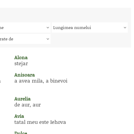
me
Lungimea numelui
rate de
Alona
stejar
Anisoara
a
a avea mila, a binevoi
Aurelia
de aur, aur
Avia
tatal meu este Iehova
Dulce