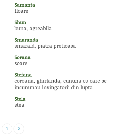
Samanta
floare
Shun
buna, agreabila
Smaranda
smarald, piatra pretioasa
Sorana
soare
Stefana
coroana, ghirlanda, cununa cu care se
incununau invingatorii din lupta
Stela
stea
1
2