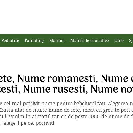
Pediatrie
Parenting
Mamici
Materiale educative
Utile
Sp
ete, Nume romanesti, Nume e
zesti, Nume rusesti, Nume n
e cel mai potrivit nume pentru bebelusul tau. Alegerea
xista atat de multe nume de fete, incat cu greu te poti d
ii pui, venim in ajutorul tau cu de peste 1000 de nume d
alege-l pe cel potrivit!