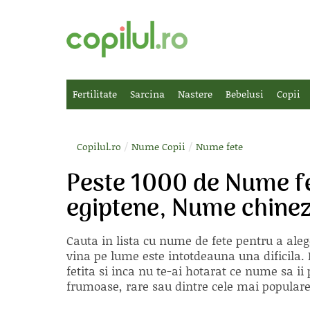
Fertilitate
Sarcina
Nastere
Bebelusi
Copii
/
/
Copilul.ro
Nume Copii
Nume fete
Peste 1000 de Nume f
egiptene, Nume chine
Cauta in lista cu
nume de fete
pentru a aleg
vina pe lume este intotdeauna una dificila. E
fetita si inca nu te-ai hotarat ce nume sa 
frumoase, rare sau dintre cele mai populare, 