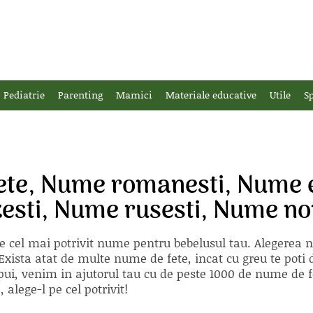
Pediatrie
Parenting
Mamici
Materiale educative
Utile
Sp
ete, Nume romanesti, Nume e
esti, Nume rusesti, Nume no
e cel mai potrivit nume pentru bebelusul tau. Alegerea
xista atat de multe nume de fete, incat cu greu te poti d
ii pui, venim in ajutorul tau cu de peste 1000 de nume d
alege-l pe cel potrivit!