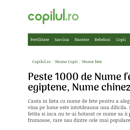
Fertilitate
Sarcina
Nastere
Bebelusi
Copii
/
/
Copilul.ro
Nume Copii
Nume fete
Peste 1000 de Nume f
egiptene, Nume chinez
Cauta in lista cu
nume de fete
pentru a aleg
vina pe lume este intotdeauna una dificila. E
fetita si inca nu te-ai hotarat ce nume sa 
frumoase, rare sau dintre cele mai populare, 