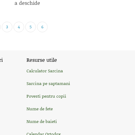
a deschide
3
4
5
6
ri
Resurse utile
Calculator Sarcina
Sarcina pe saptamani
Povesti pentru copii
Nume de fete
Nume de baieti
Calendar Ortodox