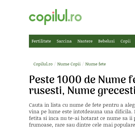
Fertilitate
Sarcina
Nastere
Bebelusi
Copii
/
/
Copilul.ro
Nume Copii
Nume fete
Peste 1000 de Nume f
rusesti, Nume greces
Cauta in lista cu
nume de fete
pentru a aleg
vina pe lume este intotdeauna una dificila. E
fetita si inca nu te-ai hotarat ce nume sa 
frumoase, rare sau dintre cele mai populare, 