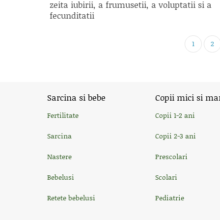
zeita iubirii, a frumusetii, a voluptatii si a
fecunditatii
1
2
Sarcina si bebe
Copii mici si ma
Fertilitate
Copii 1-2 ani
Sarcina
Copii 2-3 ani
Nastere
Prescolari
Bebelusi
Scolari
Retete bebelusi
Pediatrie