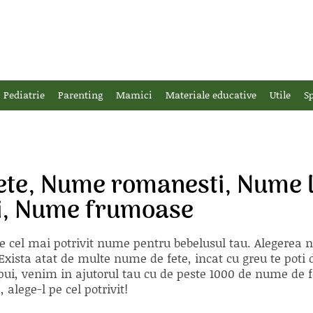
Pediatrie
Parenting
Mamici
Materiale educative
Utile
Sp
ete, Nume romanesti, Nume l
ti, Nume frumoase
e cel mai potrivit nume pentru bebelusul tau. Alegerea
xista atat de multe nume de fete, incat cu greu te poti d
ii pui, venim in ajutorul tau cu de peste 1000 de nume d
alege-l pe cel potrivit!