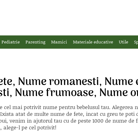
Pediatrie
Parenting
Mamici
Materiale educative
Utile
Sp
ete, Nume romanesti, Nume e
esti, Nume frumoase, Nume o
e cel mai potrivit nume pentru bebelusul tau. Alegerea
xista atat de multe nume de fete, incat cu greu te poti d
ii pui, venim in ajutorul tau cu de peste 1000 de nume d
alege-l pe cel potrivit!