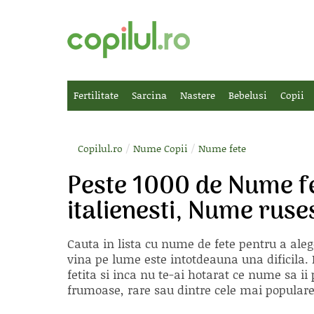
Fertilitate
Sarcina
Nastere
Bebelusi
Copii
/
/
Copilul.ro
Nume Copii
Nume fete
Peste 1000 de Nume f
italienesti, Nume rus
Cauta in lista cu
nume de fete
pentru a aleg
vina pe lume este intotdeauna una dificila. E
fetita si inca nu te-ai hotarat ce nume sa 
frumoase, rare sau dintre cele mai populare, 