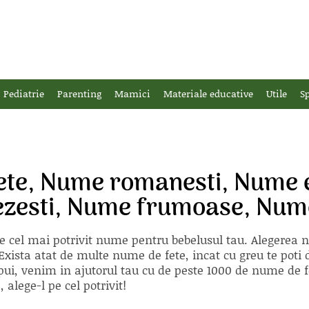
Pediatrie
Parenting
Mamici
Materiale educative
Utile
Sp
ete, Nume romanesti, Nume e
nezesti, Nume frumoase, Nume
e cel mai potrivit nume pentru bebelusul tau. Alegerea
xista atat de multe nume de fete, incat cu greu te poti d
ii pui, venim in ajutorul tau cu de peste 1000 de nume d
alege-l pe cel potrivit!