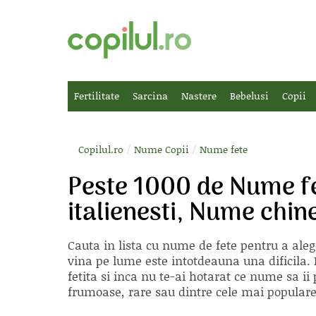
Fertilitate
Sarcina
Nastere
Bebelusi
Copii
/
/
Copilul.ro
Nume Copii
Nume fete
Peste 1000 de Nume f
italienesti, Nume chi
Cauta in lista cu
nume de fete
pentru a aleg
vina pe lume este intotdeauna una dificila. E
fetita si inca nu te-ai hotarat ce nume sa 
frumoase, rare sau dintre cele mai populare, 