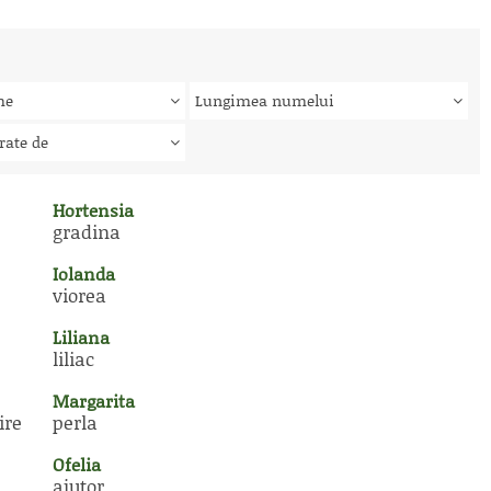
me
Lungimea numelui
rate de
Hortensia
gradina
Iolanda
viorea
Liliana
liliac
Margarita
ire
perla
Ofelia
ajutor