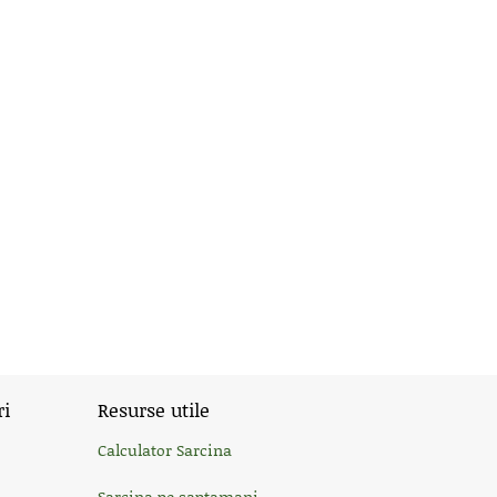
ri
Resurse utile
Calculator Sarcina
Sarcina pe saptamani