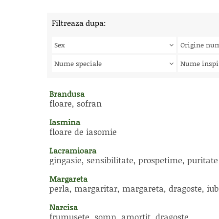
Filtreaza dupa:
Sex
Origine nu
Nume speciale
Nume inspi
Brandusa
floare, sofran
Iasmina
floare de iasomie
Lacramioara
gingasie, sensibilitate, prospetime, puritate
Margareta
perla, margaritar, margareta, dragoste, iub
Narcisa
frumusete, somn, amortit, dragoste