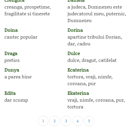
creanga, prospetime,
a judeca, Dumnezeu este
fragilitate si tinerete
judecatorul meu, puternic,
Dumnezeu
Doina
Dorina
cantec popular
apartine tribului Dorian,
dar, cadou
Draga
Dulce
pretios
dulce, dragut, catifelat
Dunya
Ecaterina
a parea bine
tortura, vraji, nimfe,
coroana, pur
Edita
Ekaterina
dar scump
vraji, nimfe, coroana, pur,
tortura
1
2
3
4
5