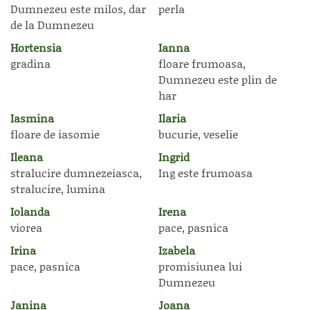
Dumnezeu este milos, dar
perla
de la Dumnezeu
Hortensia
Ianna
gradina
floare frumoasa,
Dumnezeu este plin de
har
Iasmina
Ilaria
floare de iasomie
bucurie, veselie
Ileana
Ingrid
stralucire dumnezeiasca,
Ing este frumoasa
stralucire, lumina
Iolanda
Irena
viorea
pace, pasnica
Irina
Izabela
pace, pasnica
promisiunea lui
Dumnezeu
Janina
Joana