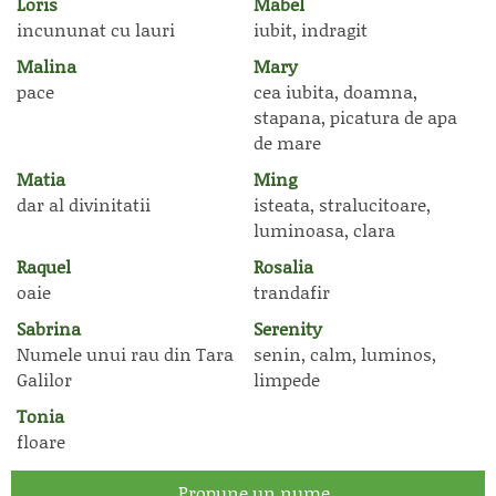
Loris
Mabel
incununat cu lauri
iubit, indragit
Malina
Mary
pace
cea iubita, doamna,
stapana, picatura de apa
de mare
Matia
Ming
dar al divinitatii
isteata, stralucitoare,
luminoasa, clara
Raquel
Rosalia
oaie
trandafir
Sabrina
Serenity
Numele unui rau din Tara
senin, calm, luminos,
Galilor
limpede
Tonia
floare
Propune un nume