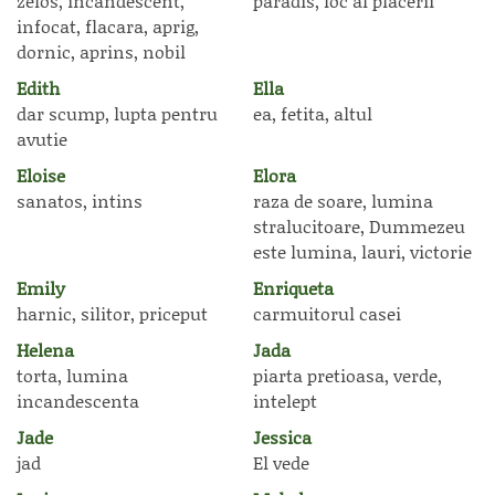
zelos, incandescent,
paradis, loc al placerii
infocat, flacara, aprig,
dornic, aprins, nobil
Edith
Ella
dar scump, lupta pentru
ea, fetita, altul
avutie
Eloise
Elora
sanatos, intins
raza de soare, lumina
stralucitoare, Dummezeu
este lumina, lauri, victorie
Emily
Enriqueta
harnic, silitor, priceput
carmuitorul casei
Helena
Jada
torta, lumina
piarta pretioasa, verde,
incandescenta
intelept
Jade
Jessica
jad
El vede