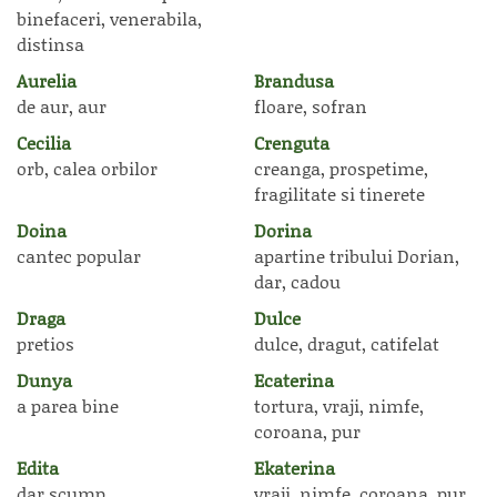
binefaceri, venerabila,
distinsa
Aurelia
Brandusa
de aur, aur
floare, sofran
Cecilia
Crenguta
orb, calea orbilor
creanga, prospetime,
fragilitate si tinerete
Doina
Dorina
cantec popular
apartine tribului Dorian,
dar, cadou
Draga
Dulce
pretios
dulce, dragut, catifelat
Dunya
Ecaterina
a parea bine
tortura, vraji, nimfe,
coroana, pur
Edita
Ekaterina
dar scump
vraji, nimfe, coroana, pur,