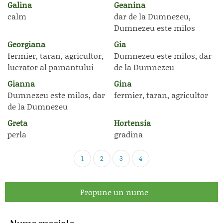
Galina
Geanina
calm
dar de la Dumnezeu,
Dumnezeu este milos
Georgiana
Gia
fermier, taran, agricultor,
Dumnezeu este milos, dar
lucrator al pamantului
de la Dumnezeu
Gianna
Gina
Dumnezeu este milos, dar
fermier, taran, agricultor
de la Dumnezeu
Greta
Hortensia
perla
gradina
1
2
3
4
Propune un nume