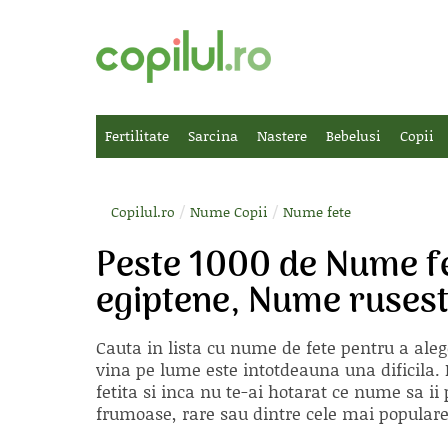
Fertilitate
Sarcina
Nastere
Bebelusi
Copii
/
/
Copilul.ro
Nume Copii
Nume fete
Peste 1000 de Nume f
egiptene, Nume rusest
Cauta in lista cu
nume de fete
pentru a aleg
vina pe lume este intotdeauna una dificila. E
fetita si inca nu te-ai hotarat ce nume sa 
frumoase, rare sau dintre cele mai populare, 