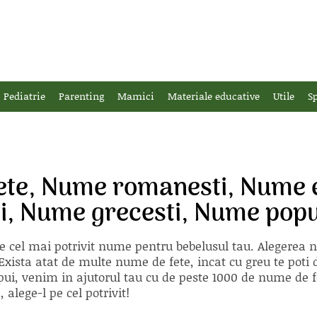
Pediatrie
Parenting
Mamici
Materiale educative
Utile
Sp
ete, Nume romanesti, Nume e
i, Nume grecesti, Nume pop
e cel mai potrivit nume pentru bebelusul tau. Alegerea
xista atat de multe nume de fete, incat cu greu te poti d
ii pui, venim in ajutorul tau cu de peste 1000 de nume d
alege-l pe cel potrivit!