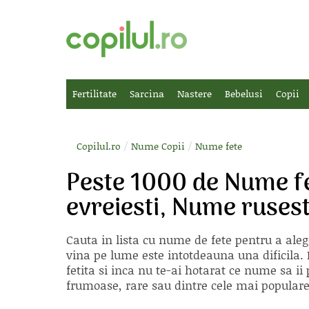
Fertilitate
Sarcina
Nastere
Bebelusi
Copii
/
/
Copilul.ro
Nume Copii
Nume fete
Peste 1000 de Nume f
evreiesti, Nume ruses
Cauta in lista cu
nume de fete
pentru a aleg
vina pe lume este intotdeauna una dificila. E
fetita si inca nu te-ai hotarat ce nume sa 
frumoase, rare sau dintre cele mai populare, 