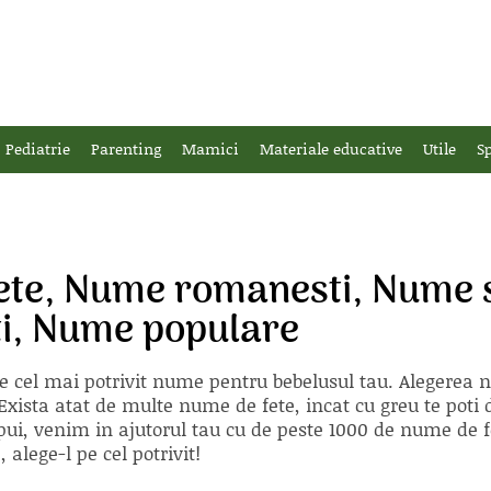
Pediatrie
Parenting
Mamici
Materiale educative
Utile
Sp
ete, Nume romanesti, Nume 
ti, Nume populare
e cel mai potrivit nume pentru bebelusul tau. Alegerea
xista atat de multe nume de fete, incat cu greu te poti d
ii pui, venim in ajutorul tau cu de peste 1000 de nume d
alege-l pe cel potrivit!