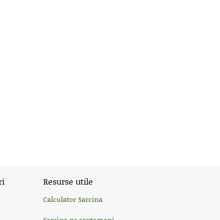
ri
Resurse utile
Calculator Sarcina
Sarcina pe saptamani