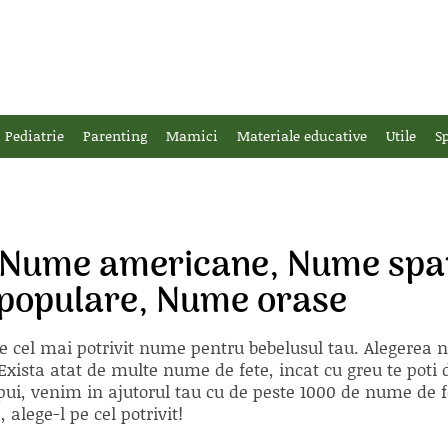
Pediatrie
Parenting
Mamici
Materiale educative
Utile
Sp
, Nume americane, Nume span
populare, Nume orase
e cel mai potrivit nume pentru bebelusul tau. Alegerea
xista atat de multe nume de fete, incat cu greu te poti d
ii pui, venim in ajutorul tau cu de peste 1000 de nume d
alege-l pe cel potrivit!