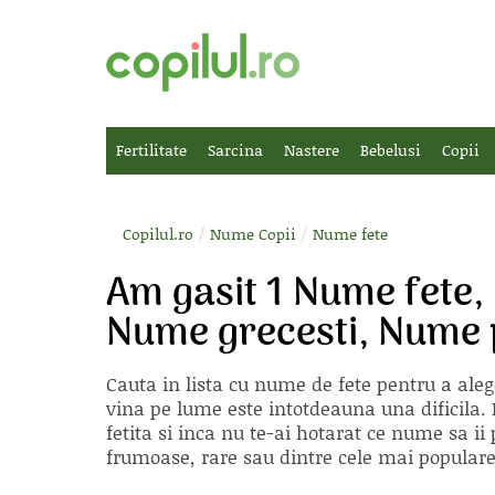
Fertilitate
Sarcina
Nastere
Bebelusi
Copii
/
/
Copilul.ro
Nume Copii
Nume fete
Am gasit 1 Nume fete
Nume grecesti, Nume 
Cauta in lista cu
nume de fete
pentru a aleg
vina pe lume este intotdeauna una dificila. E
fetita si inca nu te-ai hotarat ce nume sa 
frumoase, rare sau dintre cele mai populare, 