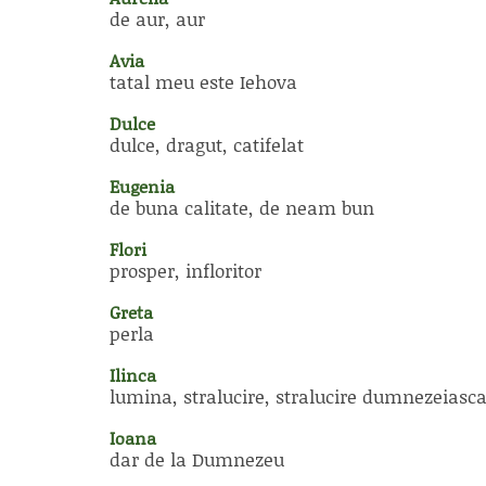
de aur, aur
Avia
tatal meu este Iehova
Dulce
dulce, dragut, catifelat
Eugenia
de buna calitate, de neam bun
Flori
prosper, infloritor
Greta
perla
Ilinca
lumina, stralucire, stralucire dumnezeiasc
Ioana
dar de la Dumnezeu