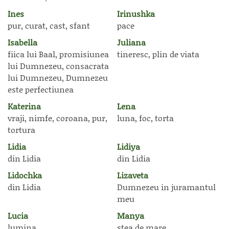
Ines
Irinushka
pur, curat, cast, sfant
pace
Isabella
Juliana
fiica lui Baal, promisiunea
tineresc, plin de viata
lui Dumnezeu, consacrata
lui Dumnezeu, Dumnezeu
este perfectiunea
Katerina
Lena
vraji, nimfe, coroana, pur,
luna, foc, torta
tortura
Lidia
Lidiya
din Lidia
din Lidia
Lidochka
Lizaveta
din Lidia
Dumnezeu in juramantul
meu
Lucia
Manya
lumina
stea de mare