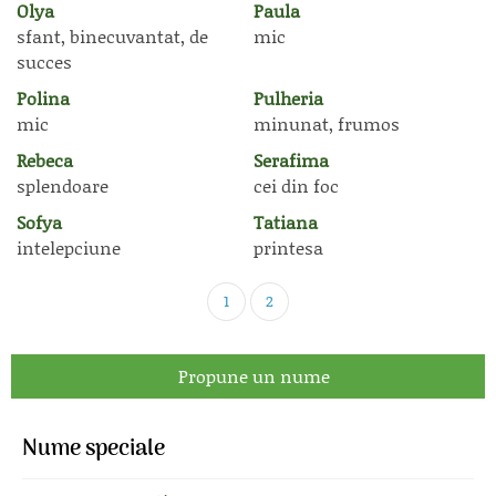
Olya
Paula
sfant, binecuvantat, de
mic
succes
Polina
Pulheria
mic
minunat, frumos
Rebeca
Serafima
splendoare
cei din foc
Sofya
Tatiana
intelepciune
printesa
1
2
Propune un nume
Nume speciale